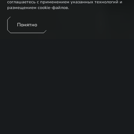
соглашаетесь с применением указанных технологий и
размещением cookie-файлов.
Понятно
EXEED – кроссоверы и внедорожники китайского
производства, которые относятся к премиальному
сегменту. Они оснащаются современными
турбокомпрессорными двигателями высокой
производительности, которые нуждаются в
регулярном профессиональном обслуживании.
Своевременная замена масла в EXEED позволяет
снижать интенсивность износа и использовать весь
ресурс шатунно-поршневой группы и
газораспределительного механизма, которые
работают на высоких оборотах. Работы должны