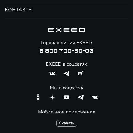
Помощь на дорогах
Замена масла
КОНТАКТЫ
Официальный сервис
Замена салонного фильтра
Запись на сервис
Замена колодок
Автоконсьерж
Замена масла АКПП
Калькулятор ТО
Горячая линия EXEED
Ремонт фар
8 800 700-80-03
Ремонт генератора
Ремонт электрики
EXEED в соцсетях
Замена аккумулятора
Замена задних колодок
Мы в соцсетях
Шиномонтаж
Мобильное приложение