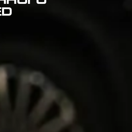
ННОГО
ED