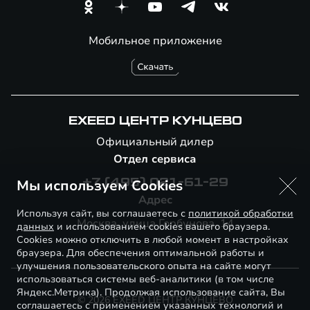
Мобильное приложение
EXEED ЦЕНТР КУНЦЕВО
Официальный дилер
Отдел сервиса
Мы используем Cookies
+7 (495) 021-61-29
Адрес
Используя сайт, вы соглашаетесь с
политикой обработки
Москва, улица Горбунова, 14
данных
и использованием cookies вашего браузера.
Cookies можно отключить в любой момент в настройках
браузера. Для обеспечения оптимальной работы и
улучшения пользовательского опыта на сайте могут
использоваться системы веб-аналитики (в том числе
Яндекс.Метрика). Продолжая использование сайта, Вы
© 2026 EXEED ЦЕНТР КУНЦЕВО
соглашаетесь с применением указанных технологий и