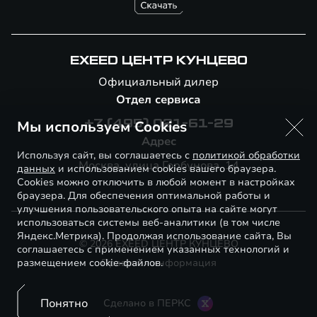
EXEED ЦЕНТР КУНЦЕВО
Официальный дилер
Отдел сервиса
Мы используем Cookies
+7 (495) 021-61-29
Адрес
Используя сайт, вы соглашаетесь с
политикой обработки
Москва, улица Горбунова, 14
данных
и использованием cookies вашего браузера.
Cookies можно отключить в любой момент в настройках
браузера. Для обеспечения оптимальной работы и
улучшения пользовательского опыта на сайте могут
использоваться системы веб-аналитики (в том числе
Яндекс.Метрика). Продолжая использование сайта, Вы
© 2026 EXEED ЦЕНТР КУНЦЕВО
соглашаетесь с применением указанных технологий и
размещением cookie-файлов.
Правовая информация
Понятно
Сделано в ПЕРКС