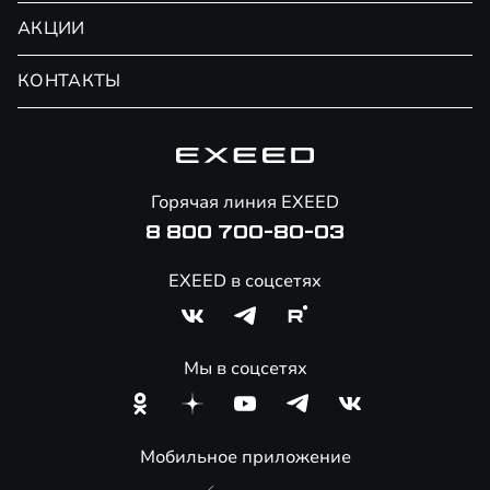
Гарантия
АКЦИИ
Слесарный ремонт
Помощь на дорогах
Замена масла
КОНТАКТЫ
Официальный сервис
Замена салонного фильтра
Запись на сервис
Замена колодок
Автоконсьерж
Замена масла АКПП
Калькулятор ТО
Горячая линия EXEED
Ремонт фар
8 800 700-80-03
Ремонт генератора
Ремонт электрики
EXEED в соцсетях
Замена аккумулятора
Замена задних колодок
Мы в соцсетях
Шиномонтаж
Мобильное приложение