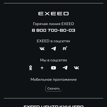
Замена салонного фильтра
Запись на сервис
Замена колодок
Автоконсьерж
Замена масла АКПП
Калькулятор ТО
Горячая линия EXEED
Ремонт фар
8 800 700-80-03
Ремонт генератора
Ремонт электрики
EXEED в соцсетях
Замена аккумулятора
Замена задних колодок
Мы в соцсетях
Шиномонтаж
Мобильное приложение