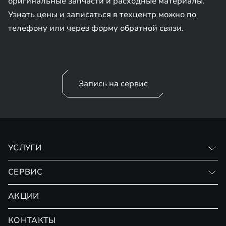
оригинальные запчасти и расходные материалы.
Узнать цены и записаться в техцентр можно по
телефону или через форму обратной связи.
Запись на сервис
УСЛУГИ
Кузовной ремонт
СЕРВИС
Диагностика автомобиля
Гарантия
АКЦИИ
Слесарный ремонт
Помощь на дорогах
Замена масла
КОНТАКТЫ
Официальный сервис